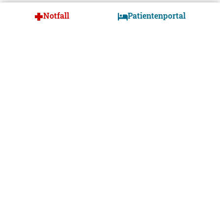
Notfall
Patientenportal
Video Krankenhaus Tirschenreuth
Komm in unser Team!