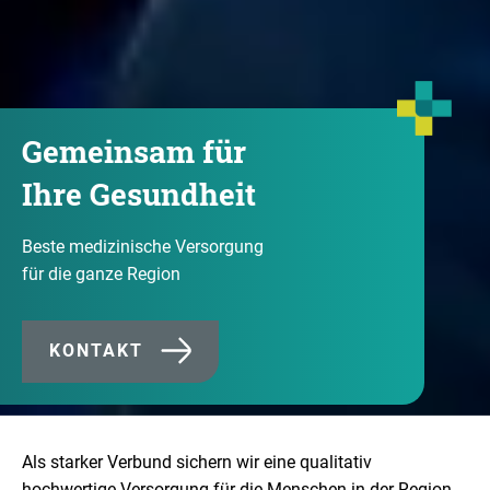
Gemeinsam für
Ihre Gesundheit
Gemeinsam für
Gemeinsam für
Beste medizinische Versorgung
für die ganze Region
Ihre Gesundheit
Ihre Gesundheit
Komm in unser Team
Komm in unser Team
KONTAKT
Als starker Verbund sichern wir eine qualitativ
hochwertige Versorgung für die Menschen in der Region.