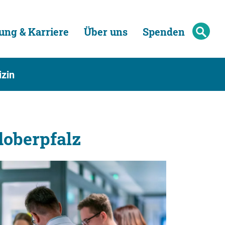
ung & Karriere
Über uns
Spenden
zin
oberpfalz