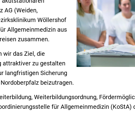
i akutstationären
lz AG (Weiden,
zirksklinikum Wöllershof
für Allgemeinmedizin aus
kreisen zusammen.
ir das Ziel, die
attraktiver zu gestalten
r langfristigen Sicherung
 Nordoberpfalz beizutragen.
iterbildung, Weiterbildungsordnung, Fördermögli
 Koordinierungsstelle für Allgemeinmedizin (KoSt