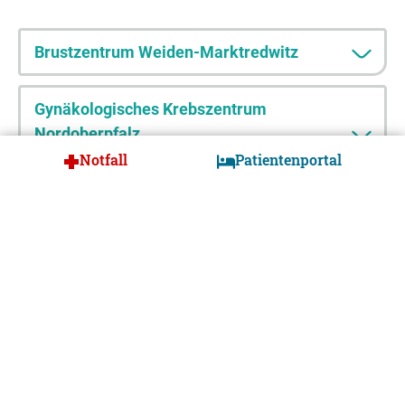
Brustzentrum Weiden-Marktredwitz
Gynäkologisches Krebszentrum
Nordoberpfalz
Notfall
Patientenportal
Broschüren und Infomaterial
KONTAKT & SPRECHSTUNDEN
Sekretariat der
Frauenklinik