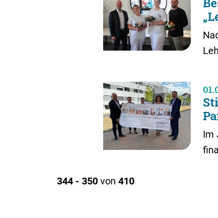
Be
„L
Nad
Le
01.
St
Pa
Im 
fin
344 - 350
von
410