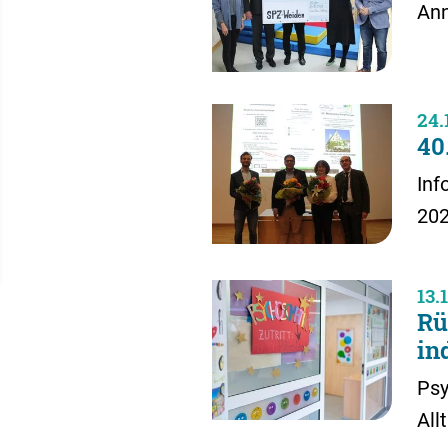
Ann
24.
40
Inf
20
13.
Rü
in
Psy
All