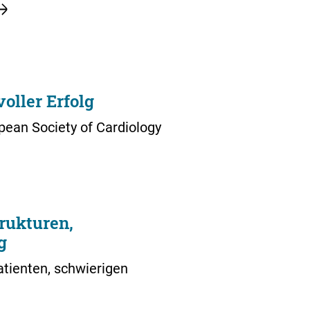
oller Erfolg
ean Society of Cardiology
trukturen,
g
atienten, schwierigen