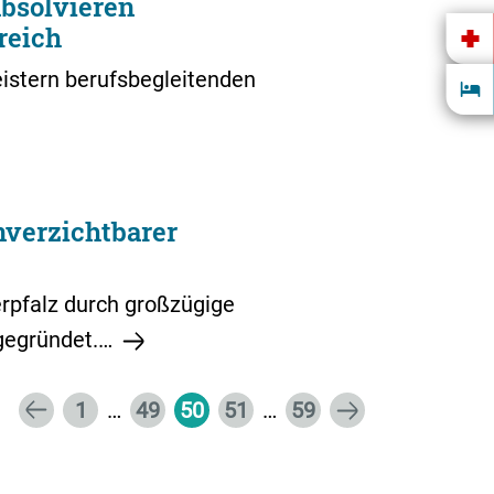
absolvieren
reich
istern berufsbegleitenden
nverzichtbarer
erpfalz durch großzügige
 gegründet.…
1
…
49
50
51
…
59