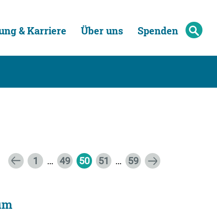
ung & Karriere
Über uns
Spenden
1
…
49
50
51
…
59
rum