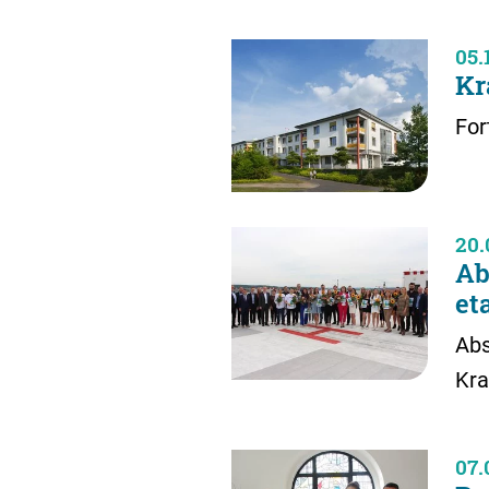
05.
Kr
For
20.
Ab
et
Abs
Kra
07.